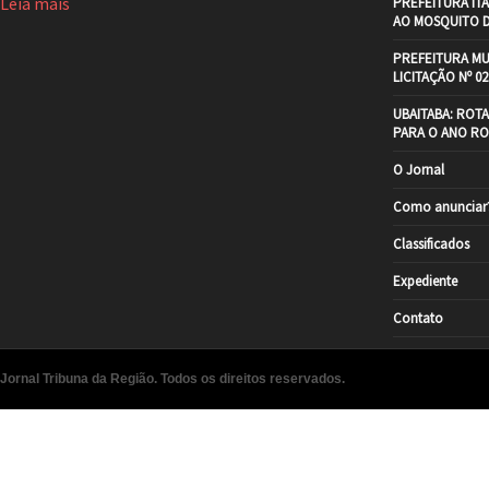
Leia mais
PREFEITURA IT
AO MOSQUITO 
PREFEITURA MU
LICITAÇÃO Nº 02
UBAITABA: ROT
PARA O ANO RO
O Jornal
Como anunciar
Classificados
Expediente
Contato
Jornal Tribuna da Região. Todos os direitos reservados.