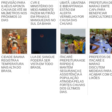
PREVISÃO PARA
CVR E
UBATÃ, UBAITABA
PREFEITURA D
ILHÉUS APONTA
MINISTÉRIO DO
E IBIRAPITANGA
MARAÚ EMITE
CHUVA DE ATÉ 88
MEIO AMBIENTE
ESTÃO EM
CAFs PARA
MILÍMETROS NOS
FAZEM MUTIRÃO
ALERTA
BENEFICIAR
PRÓXIMOS 10
EM PRAIAS E
VERMELHO POR
AGRICULTORE
DIAS
MANGUEZAIS NO
CAUSA DAS
SUL DA BAHIA
CHUVAS
CIDADE BAIANA
LUA DE SANGUE
ITACARÉ:
PREFEITOS DE
REGISTRA A
PODERÁ SER
PREFEITURA AGE
ITACARÉ E
TEMPERATURA
VISTA EM TODO
RÁPIDO E
MARAÚ
MAIS ALTA DO
BRASIL
MANTÉM
DISCUTEM
BRASIL
SEGURANÇA E
MEDIDAS PARA
ASSISTÊNCIA À
ACABAR COM 
POPULAÇÃO
LIXÕES
ATINGIDA PELAS
FORTES CHUVAS
DOS ÚLTIMOS
DIAS.