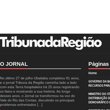
O JORNAL
Páginas
Home
No último 27 de julho Ubaitaba completou 81 anos,
GOVERNO DA BA
e o jornal Tribuna da Região caminha lado a lado
RECURSOS PARA
com esta Terra hospitaleira há 25 anos registrando
os fatos e mostrando a sua história. Ao longo
MINISTRO DO S
desses anos, o Jornal se transformou na voz do
DISTRIBUIÇÃO 
Vale do Rio das Contas, discutindo os principais
DEMOGRÁFICO D
problemas enfrentados […]