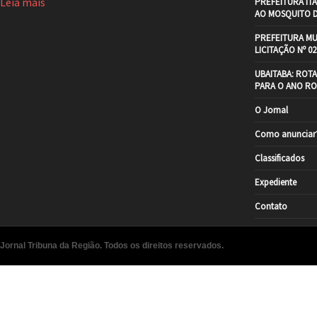
Leia mais
PREFEITURA IT
AO MOSQUITO 
PREFEITURA MU
LICITAÇÃO Nº 02
UBAITABA: ROT
PARA O ANO RO
O Jornal
Como anunciar
Classificados
Expediente
Contato
Jornal Tribuna da Região. Todos os direitos reservados.