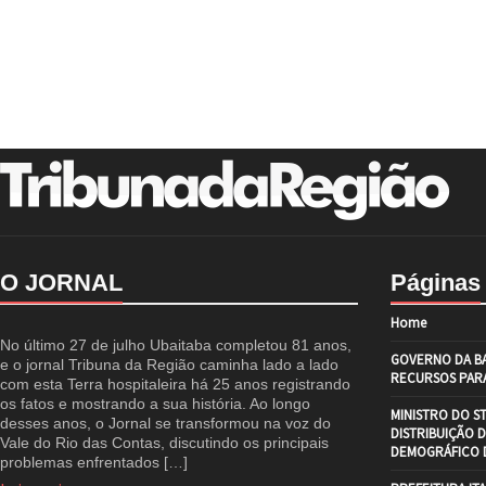
O JORNAL
Páginas
Home
No último 27 de julho Ubaitaba completou 81 anos,
GOVERNO DA BA
e o jornal Tribuna da Região caminha lado a lado
RECURSOS PARA
com esta Terra hospitaleira há 25 anos registrando
os fatos e mostrando a sua história. Ao longo
MINISTRO DO S
desses anos, o Jornal se transformou na voz do
DISTRIBUIÇÃO 
Vale do Rio das Contas, discutindo os principais
DEMOGRÁFICO D
problemas enfrentados […]