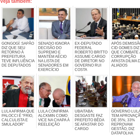
Veja também:
GONGOGÍ: SAPÃO
SENADO IGNORA
EX-DEPUTADO
APÓS DEMISSÃ
DIZ QUE SEU
DECISÃO DO
FEDERAL
CID GOMES DIZ
RETORNO À
SUPREMO E
ROBERTO BRITTO
QUE COMBATE 
PREFEITURA
MANTÉM AÉCIO
ASSUME CARGO
CORRUPÇÃO
TEVE INFLUÊNCIA
NA LISTA DE
DE DIRETOR NO
AFASTA DILMA 
DE DEPUTADOS
SENADORES EM
GOVERNO RUI
ALIADOS
EXERCÍCIO
COSTA
LULA AFIRMA QUE
LULA CONFIRMA
UBAITABA:
GOVERNO LUL
PALOCCI É “FRIO,
ALCKMIN COMO
DESGASTE FAZ
TEM APROVAÇ
CALCULISTA E
VICE NA CHAPA À
PREFEITO BÊDA
DE 35%; 33%
SMULADOR”
REELEIÇÃO
SE AFASTAR DO
REPROVAM
CARGO
GESTÃO, DIZ
DATAFOLHA