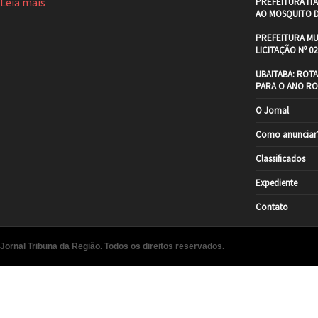
Leia mais
PREFEITURA IT
AO MOSQUITO 
PREFEITURA MU
LICITAÇÃO Nº 02
UBAITABA: ROT
PARA O ANO RO
O Jornal
Como anunciar
Classificados
Expediente
Contato
Jornal Tribuna da Região. Todos os direitos reservados.