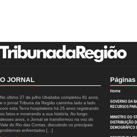
O JORNAL
Páginas
Home
No último 27 de julho Ubaitaba completou 81 anos,
GOVERNO DA BA
e o jornal Tribuna da Região caminha lado a lado
RECURSOS PARA
com esta Terra hospitaleira há 25 anos registrando
os fatos e mostrando a sua história. Ao longo
MINISTRO DO S
desses anos, o Jornal se transformou na voz do
DISTRIBUIÇÃO 
Vale do Rio das Contas, discutindo os principais
DEMOGRÁFICO D
problemas enfrentados […]