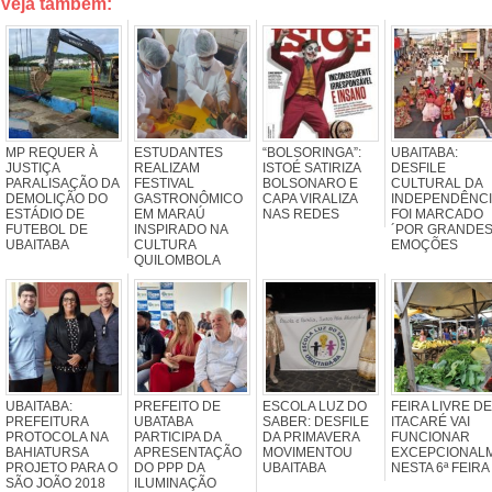
Veja também:
MP REQUER À
ESTUDANTES
“BOLSORINGA”:
UBAITABA:
JUSTIÇA
REALIZAM
ISTOÉ SATIRIZA
DESFILE
PARALISAÇÃO DA
FESTIVAL
BOLSONARO E
CULTURAL DA
DEMOLIÇÃO DO
GASTRONÔMICO
CAPA VIRALIZA
INDEPENDÊNCI
ESTÁDIO DE
EM MARAÚ
NAS REDES
FOI MARCADO
FUTEBOL DE
INSPIRADO NA
´POR GRANDE
UBAITABA
CULTURA
EMOÇÕES
QUILOMBOLA
UBAITABA:
PREFEITO DE
ESCOLA LUZ DO
FEIRA LIVRE DE
PREFEITURA
UBATABA
SABER: DESFILE
ITACARÉ VAI
PROTOCOLA NA
PARTICIPA DA
DA PRIMAVERA
FUNCIONAR
BAHIATURSA
APRESENTAÇÃO
MOVIMENTOU
EXCEPCIONAL
PROJETO PARA O
DO PPP DA
UBAITABA
NESTA 6ª FEIRA
SÃO JOÃO 2018
ILUMINAÇÃO